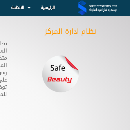
الرئيسية
الانظمة
نظام ادارة المركز
متك
الم
ومر
على
توض
للمر