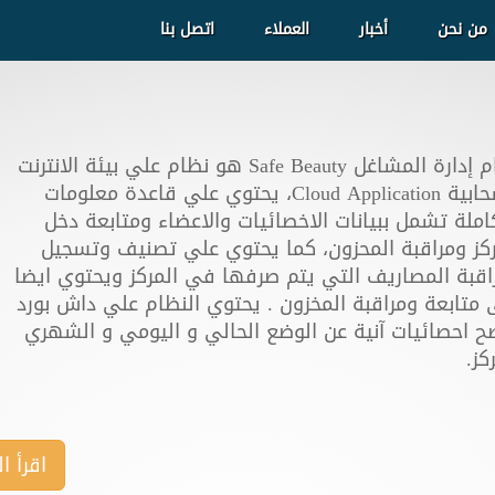
من نحن
أخبار
العملاء
اتصل بنا
نظام إدارة المشاغل Safe Beauty هو نظام علي بيئة الانترنت
السحابية Cloud Application، يحتوي علي قاعدة معلومات
املة تشمل ببيانات الاخصائيات والاعضاء ومتابعة دخل
ركز ومراقبة المحزون، كما يحتوي علي تصنيف وتسجيل
اقبة المصاريف التي يتم صرفها في المركز ويحتوي ايضا
 متابعة ومراقبة المخزون . يحتوي النظام علي داش بورد
ح احصائيات آنية عن الوضع الحالي و اليومي و الشهري
كز.
اقرأ ا